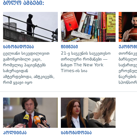
ბოლო ამბები:
საზოგადოება
წიგნები
ეკონომ
ცელიანი სიკვდილივით
21-ე საუკუნის საუკეთესო
თორნიკე
გამოწყობილი კაცი,
თრილერი რომანები —
ბარსელონ
რომელიც პაციენტებს
ნახეთ The New York
საქართვ
სახურავიდან
Times-ის სია
ეროვნულ
აშტერდებოდა, ამტკიცებს,
ნაკრები
რომ ყვავი იყო
სპონსორ
პოლიტიკა
საზოგადოება