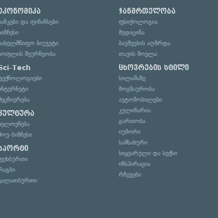
ეკონომიკა
ჯანმრთელობა
ბანკები და ფინანსები
ფსიქოლოგია
ბიზნესი
მედიცინა
სახელმწიფო ბიუჯეტი
ბავშვების აღზრდა
სოფლის მეურნეობა
თავის მოვლა
Sci-Tech
ცხოვრების სტილი
ტექნოლოგიები
სილამაზე
ინტერნეტი
მოგზაურობა
მეცნიერება
ავტომობილები
კულინარია
კულტურა
გართობა
ხელოვნება
იუმორი
შოუ-ბიზნესი
სამსახური
სპორტი
სიყვარული და სექსი
ფეხბურთი
ინსპირაცია
რაგბი
რჩევები
კალათბურთი