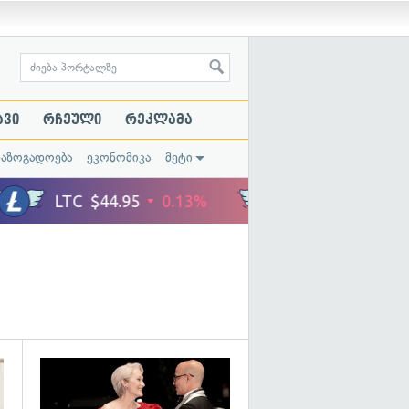
ავი
რჩეული
რეკლამა
საზოგადოება
ეკონომიკა
მეტი
გადახედვა
გადახედვა