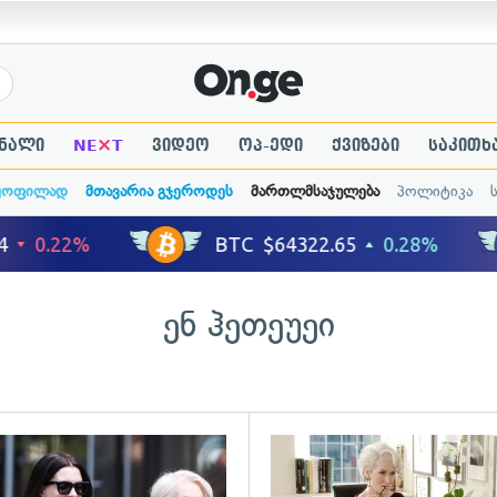
×
ნალი
NE
T
ვიდეო
ოპ-ედი
ქვიზები
საკითხ
ყოფილად
მთავარია გჯეროდეს
მართლმსაჯულება
პოლიტიკა
ენ ჰეთეუეი
ადახედვა
გადახედვა