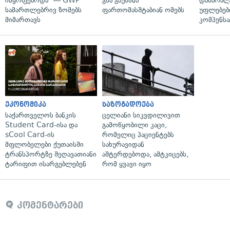
იმყოფებოდა" — GWP
გზა გაუხსნა
დაზარა
სამართლებრივ ზომებს
ფართომასშტაბიან ომებს
უფლებებ
მიმართავს
კომპენსა
ეკონომიკა
საზოგადოება
საქართველოს ბანკის
ცელიანი სიკვდილივით
Student Card-ისა და
გამოწყობილი კაცი,
sCool Card-ის
რომელიც პაციენტებს
მფლობელები ქუთაისში
სახურავიდან
ტრანსპორტზე შეღავათიანი
აშტერდებოდა, ამტკიცებს,
ტარიფით ისარგებლებენ
რომ ყვავი იყო
კომენტარები