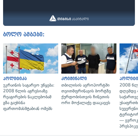
ბოლო ამბები:
პოლიტიკა
კრიმინალი
პოლიტი
უკრაინის საგარეო უწყება:
თბილისის აეროპორტში
2008 წლ
2008 წლის აგრესიაზე
თვითმფრინავის ბორტზე
დღემდე 
რეაგირების ნაკლებობამ
ქურდობისთვის ჩინეთის
საქართვ
გზა გაუხსნა
ორი მოქალაქე დააკავეს
უსაფრთხ
ფართომასშტაბიან ომებს
სუვერენი
ტერიტორ
— ევროკ
პრესპიკე