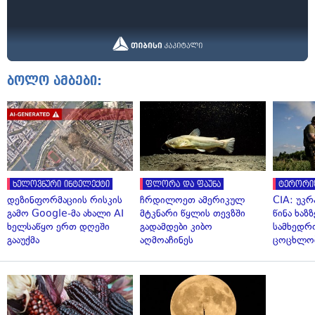
ბოლო ამბები:
ხელოვნური ინტელექტი
ფლორა და ფაუნა
ტერორი
დეზინფორმაციის რისკის
ჩრდილოეთ ამერიკულ
CIA: უკრ
გამო Google-მა ახალი AI
მტკნარი წყლის თევზში
წინა ხაზ
ხელსაწყო ერთ დღეში
გადამდები კიბო
სამხედრ
გააუქმა
აღმოაჩინეს
ცოცხლო