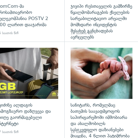
omCom-მა
ჯივიპი რუსთაველის გამზირზე
როსამთავრობო
წყალმომარაგების ქსელების
ელეკომპანია POSTV 2
სარეაბილიტაციო არეალში
00 ლარით დააჯარიმა
მომხდარი ინციდენტის
შესახებ განცხადებას
 საათის წინ
16 საათის წინ
ავრცელებს
დახედვა
ეიძინე ალდაგის
სანიტარს, რომელმაც
ამოგზაურო დაზღვევა და
ბათუმის საავადმყოფოს
იიღე გაორმაგებული
საპირფარეშოში იმშობიარა
ნტერნეტი
და ახალშობილს
სასიკვდილო დაზიანებები
 საათის წინ
18 საათის წინ
მიაყენა, 4 წლით პატიმრობა