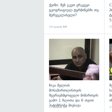
ქვიზი: შენ უკეთ ერკვევი
C
გეოგრაფიულ ტერმინებში თუ
პ
მერვეკლასელი?
ტ
5
14 საათის წინ
15
გა
ნიკა მელიას
შ
მოსამართლისთვის
ს
შეურაცხმყოფელი მიმართვის
მ
გამო 1 წლითა და 6 თვით
ი
პატიმრობა მიესაჯა
17 საათის წინ
17