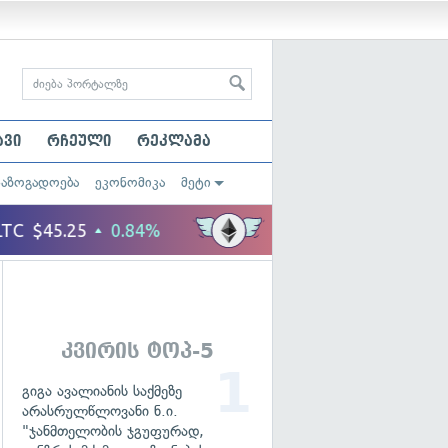
ავი
რჩეული
რეკლამა
საზოგადოება
ეკონომიკა
მეტი
კვირის ტოპ-5
გიგა ავალიანის საქმეზე
არასრულწლოვანი ნ.ი.
"ჯანმთელობის ჯგუფურად,