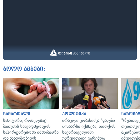
ბოლო ამბები:
სამართალი
პოლიტიკა
საზოგა
სანიტარს, რომელმაც
ირაკლი კობახიძე: "ყალბი
"რუსთავ
ბათუმის საავადმყოფოს
შინაარსი იქმნება, თითქოს
თვითმც
საპირფარეშოში იმშობიარა
საქართველოში
მცირეწლ
და ახალშობილს
უარყოფითი გარემოა
იმყოფებ