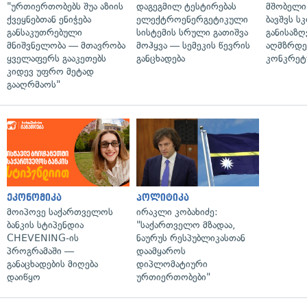
"ურთიერთობებს შუა აზიის
დაგეგმილ ტესტირებას
მშობელი 
ქვეყნებთან ენიჭება
ელექტროენერგეტიკული
ბავშვს 
განსაკუთრებული
სისტემის სრული გათიშვა
განისაზ
მნიშვნელობა — მთავრობა
მოჰყვა — სემეკის წევრის
აღმზრდე
ყველაფერს გააკეთებს
განცხადება
კონკრეტუ
კიდევ უფრო მეტად
გააღრმაოს"
ეკონომიკა
პოლიტიკა
მოიპოვე საქართველოს
ირაკლი კობახიძე:
ბანკის სტიპენდია
"საქართველო მზადაა,
CHEVENING-ის
ნაურუს რესპუბლიკასთან
პროგრამაში —
დაამყაროს
განაცხადების მიღება
დიპლომატიური
დაიწყო
ურთიერთობები"