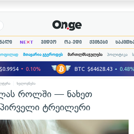
×
ნალი
NE
T
ვიდეო
ოპ-ედი
ქვიზები
საკითხ
ყოფილად
მთავარია გჯეროდეს
მართლმსაჯულება
პოლიტიკა
ლტურა
ხელოვნება
ელას როლში — ნახეთ
 პირველი ტრეილერი