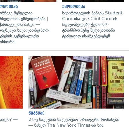
ონომიკა
ეკონომიკა
რნიკე შენგელია
საქართველოს ბანკის Student
რსელონას ემშვიდობება |
Card-ისა და sCool Card-ის
ქართველოს ბანკი —
მფლობელები ქუთაისში
ოვნული საკალათბურთო
ტრანსპორტზე შეღავათიანი
კრების გენერალური
ტარიფით ისარგებლებენ
ონსორი
გადახედვა
წიგნები
ვდილს? —
21-ე საუკუნის საუკეთესო თრილერი რომანები
— ნახეთ The New York Times-ის სია