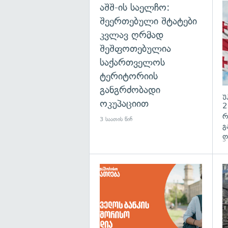
აშშ-ის საელჩო:
შეერთებული შტატები
კვლავ ღრმად
შეშფოთებულია
საქართველოს
ტერიტორიის
განგრძობადი
უ
ოკუპაციით
2
რ
3 საათის წინ
გ
ო
3 