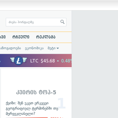
ავი
რჩეული
რეკლამა
საზოგადოება
ეკონომიკა
მეტი
კვირის ტოპ-5
ქვიზი: შენ უკეთ ერკვევი
გეოგრაფიულ ტერმინებში თუ
მერვეკლასელი?