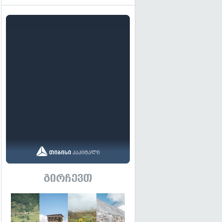
გირჩევთ
გადახედვა