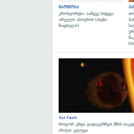
გართობა
ეკ
კროსვორდი: ააწყვე სიტყვა
თო
არეული ასოებით (თემა:
ბა
ზაფხული)
სა
ერ
ნა
სპ
Sci-Tech
როგორ უნდა გადავურჩეთ მზის სიკ
ახალი კვლევა