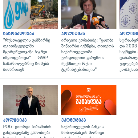
საზოგადოება
პოლიტიკა
პოლიტი
"რუსთაველის გამზირზე
ირაკლი კობახიძე: "ყალბი
სტრასბუ
თვითმცლელში
შინაარსი იქმნება, თითქოს
და 2008
მცირეწლოვანი ბავშვი
საქართველოში
საქმეები
იმყოფებოდა" — GWP
უარყოფითი გარემოა
დაზარა
სამართლებრივ ზომებს
შექმნილი რუსი
უფლებებ
მიმართავს
ტურისტებისთვის"
კომპენსა
პოლიტიკა
ეკონომიკა
POG: გიორგი ბარამიძის
საქართველოს ბანკის
განცხადებაზე გამოძიება
მობილბანკის მორიგი