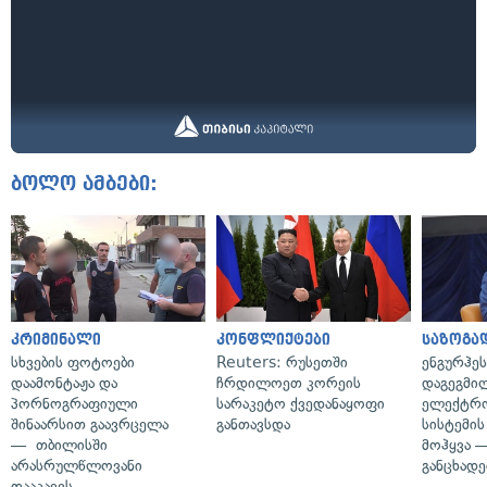
ბოლო ამბები:
კრიმინალი
კონფლიქტები
საზოგა
სხვების ფოტოები
Reuters: რუსეთში
ენგურჰეს
დაამონტაჟა და
ჩრდილოეთ კორეის
დაგეგმი
პორნოგრაფიული
სარაკეტო ქვედანაყოფი
ელექტრ
შინაარსით გაავრცელა
განთავსდა
სისტემის
— თბილისში
მოჰყვა —
არასრულწლოვანი
განცხადე
დააკავეს