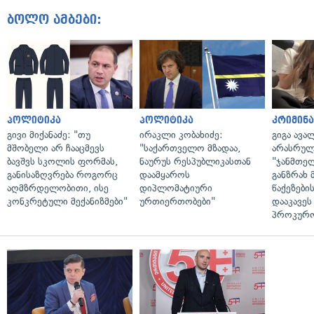
ბოლო ამბები:
პოლიტიკა
პოლიტიკა
კრიმინ
გივი მიქანაძე: "თუ
ირაკლი კობახიძე:
გიგა ავა
მშობელი არ ჩააცმევს
"საქართველო მზადაა,
არასრულ
ბავშვს სკოლის ფორმას,
ნაურუს რესპუბლიკასთან
"ჯანმთე
განისაზღვრება როგორც
დაამყაროს
განზრახ 
აღმზრდელობითი, ისე
დიპლომატიური
წაქეზები
კონკრეტული მექანიზმები"
ურთიერთობები"
დააკავეს
პროკურ