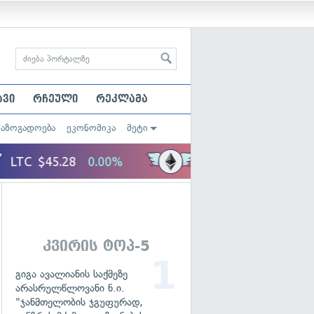
ავი
რჩეული
რეკლამა
საზოგადოება
ეკონომიკა
მეტი
კვირის ტოპ-5
გიგა ავალიანის საქმეზე
არასრულწლოვანი ნ.ი.
"ჯანმთელობის ჯგუფურად,