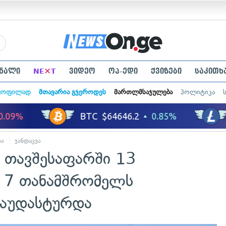
×
ნალი
NE
T
ვიდეო
ოპ-ედი
ქვიზები
საკითხ
ყოფილად
მთავარია გჯეროდეს
მართლმსაჯულება
პოლიტიკა
ბა
ჯანდაცვა
ა თავშესაფარში 13
ა 7 თანამშრომელს
დაუდასტურდა