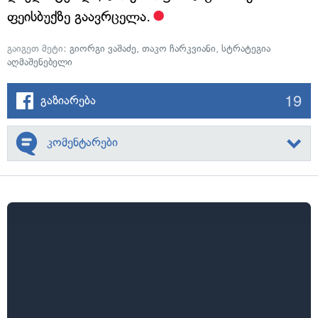
ფეისბუქზე გაავრცელა.
გაიგეთ მეტი:
გიორგი ვაშაძე
,
თაკო ჩარკვიანი
,
სტრატეგია
აღმაშენებელი
19
გაზიარება
კომენტარები