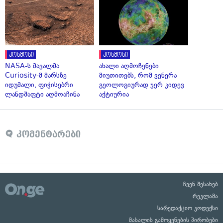
კოსმოსი
კოსმოსი
NASA-ს მავალმა
ახალი აღმოჩენები
Curiosity-მ მარსზე
მიუთითებს, რომ ვენერა
იდუმალი, ფიჭისებრი
გეოლოგიურად ჯერ კიდევ
ლანდშაფტი აღმოაჩინა
აქტიურია
კომენტარები
ჩვენ შესახებ
რეკლამა
სარედაქციო კოდექსი
მასალის გამოყენების პირობები