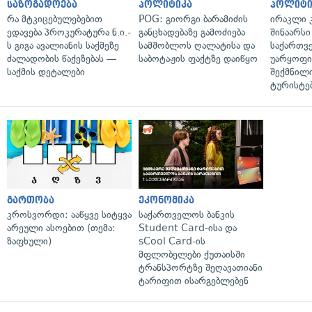
საზოგადოება
პოლიტიკა
პოლიტი
რა მტკიცებულებებით
POG: გიორგი ბარამიძის
ირაკლი კ
ედავება პროკურატურა ნ.ი.-
განცხადებაზე გამოძიება
შინაარსი
ს გიგა ავალიანის საქმეზე
სამშობლოს ღალატისა და
საქართვ
ძალადობის წაქეზებას —
საბოტაჟის ფაქტზე დაიწყო
უარყოფი
საქმის დეტალები
შექმნილ
ტურისტე
გართობა
ეკონომიკა
კროსვორდი: ააწყვე სიტყვა
საქართველოს ბანკის
არეული ასოებით (თემა:
Student Card-ისა და
ზაფხული)
sCool Card-ის
მფლობელები ქუთაისში
ტრანსპორტზე შეღავათიანი
ტარიფით ისარგებლებენ