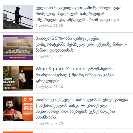
ცელიანი სიკვდილივით გამოწყობილი კაცი,
რომელიც პაციენტებს სახურავიდან
აშტერდებოდა, ამტკიცებს, რომ ყვავი იყო
7 აგვისტო, 09:29
მიიღეთ 25%-იანი ფასდაკლება
კომფორტერში შერჩეულ კოლექციაზე ნაწილ-
ნაწილ გადახდისას
7 აგვისტო, 09:27
Wine Square X Lunatic ერთმანეთის
მხარდასაჭერად | მცირე ბიზნესის ჯაჭვი
გრძელდება
7 აგვისტო, 08:16
თორნიკე შენგელია ბარსელონას ემშვიდობება
| საქართველოს ბანკი — ეროვნული
საკალათბურთო ნაკრების გენერალური
სპონსორი
7 აგვისტო, 07:20