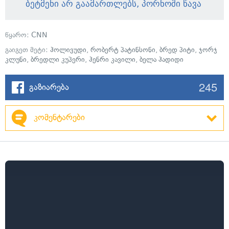
ბეტმენი არ გაამართლებს, პორნოში წავა
წყარო:
CNN
გაიგეთ მეტი:
ჰოლივუდი
,
რობერტ პატინსონი
,
ბრედ პიტი
,
ჯორჯ
კლუნი
,
ბრედლი კუპერი
,
ჰენრი კავილი
,
ბელა ჰადიდი
245
გაზიარება
კომენტარები