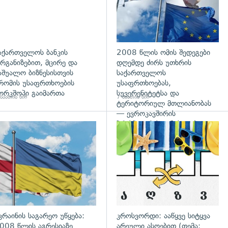
აქართველოს ბანკის
2008 წლის ომის შედეგები
რგანიზებით, მცირე და
დღემდე ძირს უთხრის
აშუალო ბიზნესისთვის
საქართველოს
რომის უსაფრთხოების
უსაფრთხოებას,
ორკშოპი გაიმართა
სუვერენიტეტსა და
საათის წინ
7 საათის წინ
ტერიტორიულ მთლიანობას
— ევროკავშირის
პრესპიკერის განცხადება
გადახედვა
კრაინის საგარეო უწყება:
კროსვორდი: ააწყვე სიტყვა
008 წლის აგრესიაზე
არეული ასოებით (თემა: