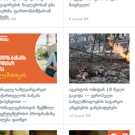
ეაგირების ნაკლებობამ გზა
ზაფხული)
აუხსნა ფართომასშტაბიან
მებს
საათის წინ
8 საათის წინ
დახედვა
სწავლე საზღვარგარეთ
აგვისტოს ომიდან 18 წელი
აქართველოს ბანკის
გავიდა — ევროპული
ტიპენდიით —
სახელმწიფოების საგარეო
ოსწავლეებისთვის შექმნილ
უწყებების განცხადებები
აერთაშორისო პროგრამაზე
 საათის წინ
10 საათის წინ
იღება დაიწყო