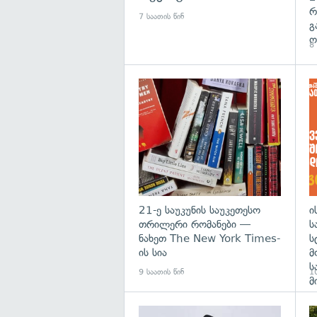
რ
7 საათის წინ
გ
ო
8 
გა
21-ე საუკუნის საუკეთესო
ი
თრილერი რომანები —
ს
ნახეთ The New York Times-
ს
ის სია
მ
ს
9 საათის წინ
10
მ