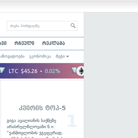
ავი
რჩეული
რეკლამა
საზოგადოება
ეკონომიკა
მეტი
კვირის ტოპ-5
გიგა ავალიანის საქმეზე
არასრულწლოვანი ნ.ი.
"ჯანმთელობის ჯგუფურად,