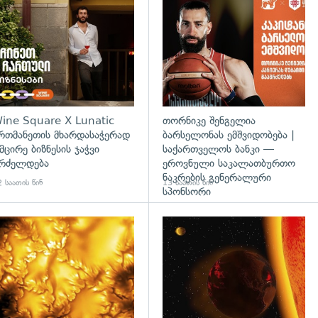
დახედვა
ine Square X Lunatic
თორნიკე შენგელია
რთმანეთის მხარდასაჭერად
ბარსელონას ემშვიდობება |
 მცირე ბიზნესის ჯაჭვი
საქართველოს ბანკი —
რძელდება
ეროვნული საკალათბურთო
ნაკრების გენერალური
 საათის წინ
13 საათის წინ
სპონსორი
გადახედვა