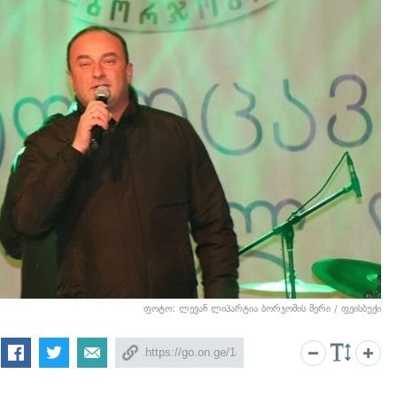
ფოტო: ლევან ლიპარტია ბორჯომის მერი / ფეისბუქი