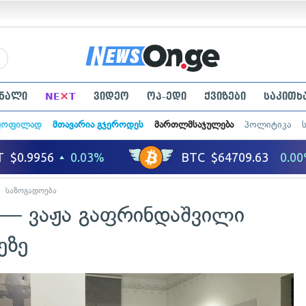
×
ნალი
NE
T
ვიდეო
ოპ-ედი
ქვიზები
საკითხ
ყოფილად
მთავარია გჯეროდეს
მართლმსაჯულება
პოლიტიკა
საზოგადოება
ს — ვაჟა გაფრინდაშვილი
ეზე