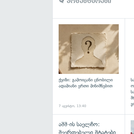
კომენტარები
ქვიზი: გამოიცანი ცნობილი
ს
ადამიანი ერთი მინიშნებით
ო
ს
შ
ვ
7 აგვისტო, 13:40
7
აშშ-ის საელჩო:
შეერთებული შტატები