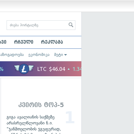
ავი
რჩეული
რეკლამა
საზოგადოება
ეკონომიკა
მეტი
კვირის ტოპ-5
გიგა ავალიანის საქმეზე
არასრულწლოვანი ნ.ი.
"ჯანმთელობის ჯგუფურად,