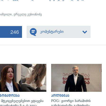
დაშვილი
,
ერეკლე კუხიანიძე
246
კომენტარები
გადახედვა
გადახედვა
აზოგადოება
პოლიტიკა
 მტკიცებულებებით ედავება
POG: გიორგი ბარამიძის
ოკურატურა ნ.ი.-ს გიგა
განცხადებაზე გამოძიება