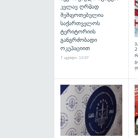
კვლავ ღრმად
შეშფოთებულია
საქართველოს
ტერიტორიის
განგრძობადი
უ
ოკუპაციით
2
რ
7 აგვისტო, 13:07
გ
ო
7
გა