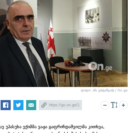
ფოტო: ანა ვახტანგაძე / On.ge
სე უპასუხა ექიმმა ვაჟა გაფრინდაშვილმა კითხვა,