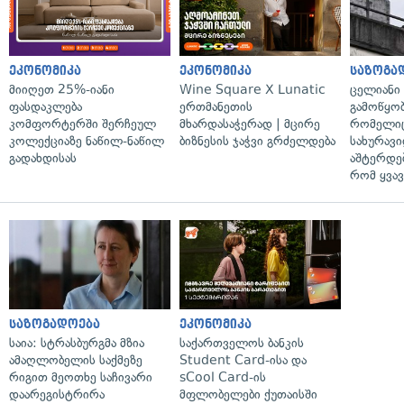
ეკონომიკა
ეკონომიკა
საზოგა
მიიღეთ 25%-იანი
Wine Square X Lunatic
ცელიანი
ფასდაკლება
ერთმანეთის
გამოწყობ
კომფორტერში შერჩეულ
მხარდასაჭერად | მცირე
რომელიც
კოლექციაზე ნაწილ-ნაწილ
ბიზნესის ჯაჭვი გრძელდება
სახურავი
გადახდისას
აშტერდებ
რომ ყვავ
საზოგადოება
ეკონომიკა
საია: სტრასბურგმა მზია
საქართველოს ბანკის
ამაღლობელის საქმეზე
Student Card-ისა და
რიგით მეოთხე საჩივარი
sCool Card-ის
დაარეგისტრირა
მფლობელები ქუთაისში