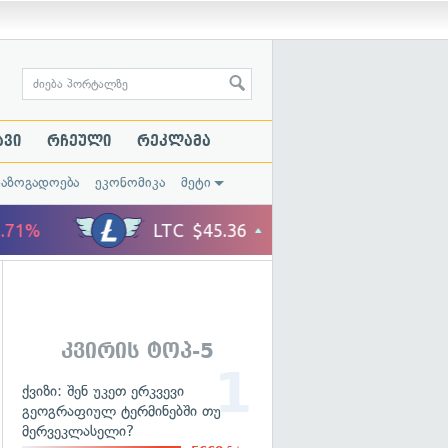
ავი
რჩეული
რეკლამა
საზოგადოება
ეკონომიკა
მეტი
კვირის ტოპ-5
ქვიზი: შენ უკეთ ერკვევი
გეოგრაფიულ ტერმინებში თუ
მერვეკლასელი?