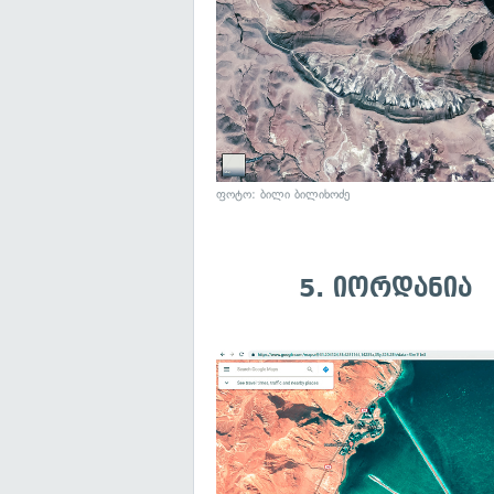
ფოტო: ბილი ბილიხოძე
5. იორდანია