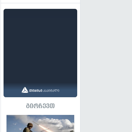
გირჩევთ
გადახედვა