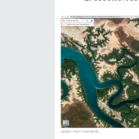
ფოტო: ბილი ბილიხოძე