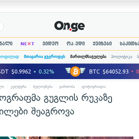
×
ნალი
NE
T
ვიდეო
ოპ-ედი
ქვიზები
საკითხ
ყოფილად
მთავარია გჯეროდეს
მართლმსაჯულება
პოლიტიკა
ლი
კულტურა
ხელოვნება
გართობა
ფოტოგრაფია
ოგრაფმა გუგლის რუკაზე
გილები შეაგროვა