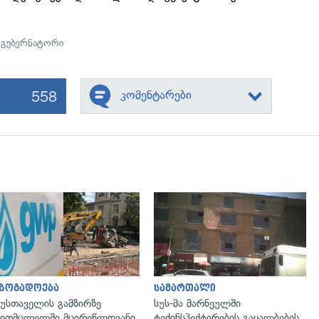
,
გუბერნატორი
558
კომენტარები
გადახედვა
გადახედვა
აზოგადოება
სამართალი
უსთაველის გამზირზე
სუს-მა მარნეულში
ითმცლელში მცირეწლოვანი
ტექინსპექტირების გაყალბების