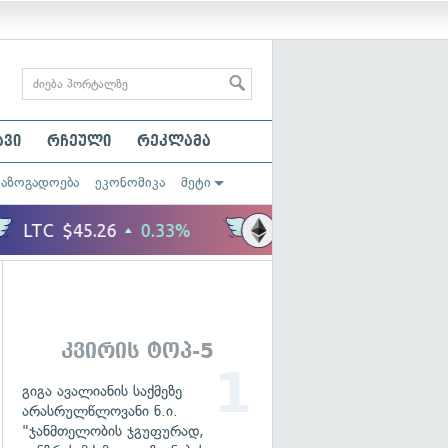
ავი
რჩეული
რეკლამა
საზოგადოება
ეკონომიკა
მეტი
კვირის ტოპ-5
გიგა ავალიანის საქმეზე
არასრულწლოვანი ნ.ი.
"ჯანმთელობის ჯგუფურად,