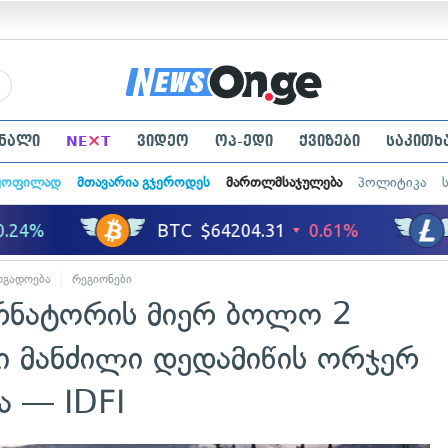
×
ნალი
NE
T
ვიდეო
ოპ-ედი
ქვიზები
საკითხ
ყოფილად
მთავარია გჯეროდეს
მართლმსაჯულება
პოლიტიკა
ოგადოება
რეგიონები
რნატორის მიერ ბოლო 2
 მანძილი დედამიწის ორჯერ
 — IDFI