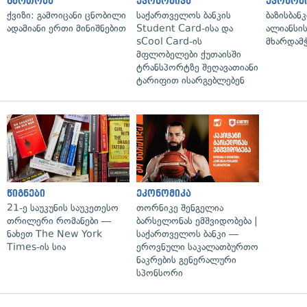
გართობა
ეკონომიკა
ეკონომ
ქვიზი: გამოიცანი ცნობილი
საქართველოს ბანკის
ბაზისბან
ადამიანი ერთი მინიშნებით
Student Card-ისა და
ალიანსი
sCool Card-ის
მხარდამ
მფლობელები ქუთაისში
ტრანსპორტზე შეღავათიანი
ტარიფით ისარგებლებენ
წიგნები
ეკონომიკა
21-ე საუკუნის საუკეთესო
თორნიკე შენგელია
თრილერი რომანები —
ბარსელონას ემშვიდობება |
ნახეთ The New York
საქართველოს ბანკი —
Times-ის სია
ეროვნული საკალათბურთო
ნაკრების გენერალური
სპონსორი