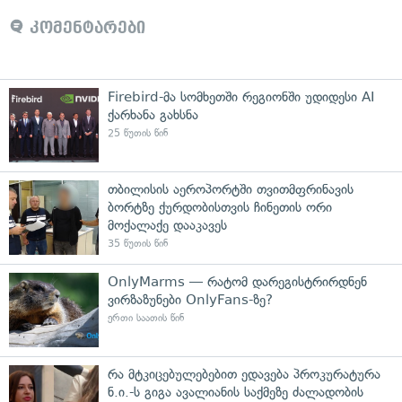
კომენტარები
Firebird-მა სომხეთში რეგიონში უდიდესი AI
ქარხანა გახსნა
25 წუთის წინ
თბილისის აეროპორტში თვითმფრინავის
ბორტზე ქურდობისთვის ჩინეთის ორი
მოქალაქე დააკავეს
35 წუთის წინ
OnlyMarms — რატომ დარეგისტრირდნენ
ვირზაზუნები OnlyFans-ზე?
ერთი საათის წინ
რა მტკიცებულებებით ედავება პროკურატურა
ნ.ი.-ს გიგა ავალიანის საქმეზე ძალადობის