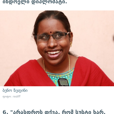
ინდოელი დიპლომატი.
ბენო ზეფინი
ფოტო: rediff
6. "არასდროს თქვა, რომ სუსტი ხარ,