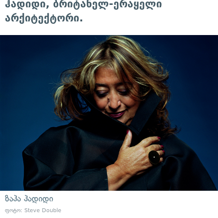
ჰადიდი, ბრიტანელ-ერაყელი
არქიტექტორი.
ზაჰა ჰადიდი
ფოტო: Steve Double