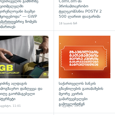
რუსთაველის გამზირზე
ComCom-მა
ვითმცლელში
პროსამთავრობო
ცირეწლოვანი ბავშვი
ტელეკომპანია POSTV 2
მყოფებოდა" — GWP
500 ლარით დააჯარიმა
ამართლებრივ ზომებს
 საათის წინ
18 საათის წინ
იმართავს
ეიძინე ალდაგის
საქართველოს ბანკის
ამოგზაურო დაზღვევა და
გზავნილების გათამაშების
იიღე გაორმაგებული
მეორე კვირის
ნტერნეტი
გამარჯვებულები
გამოვლინდნენ
 აგვისტო, 11:01
6 აგვისტო, 10:14