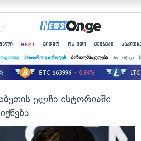
×
ნალი
NE
T
ვიდეო
ოპ-ედი
ქვიზები
საკითხ
ყოფილად
მთავარია გჯეროდეს
მართლმსაჯულება
პოლიტიკა
რაბეთის ელჩი ისტორიაში
იქნება