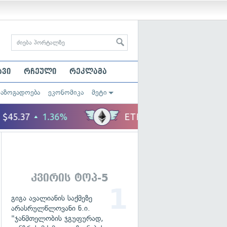
ავი
რჩეული
რეკლამა
საზოგადოება
ეკონომიკა
მეტი
კვირის ტოპ-5
გიგა ავალიანის საქმეზე
არასრულწლოვანი ნ.ი.
"ჯანმთელობის ჯგუფურად,