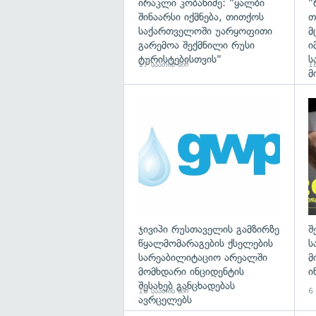
ირაკლი კობახიძე: "ყალბი
"
შინაარსი იქმნება, თითქოს
თ
საქართველოში უარყოფითი
მ
გარემოა შექმნილი რუსი
ი
ტურისტებისთვის"
ს
17 საათის წინ
18
მ
ჯივიპი რუსთაველის გამზირზე
შ
წყალმომარაგების ქსელების
ს
სარეაბილიტაციო არეალში
მ
მომხდარი ინციდენტის
ი
შესახებ განცხადებას
18 საათის წინ
6
ავრცელებს