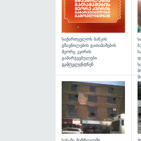
საქართველოს ბანკის
ს
გზავნილების გათამაშების
ბ
მეორე კვირის
ს
გამარჯვებულები
დ
გამოვლინდნენ
ს
48 წუთის წინ
52
მ
მ
გა
სუს-მა მარნეულში
ქ