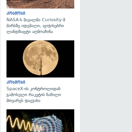
კოსმოსი
NASA-ს მავალმა Curiosity-მ
მარსზე იდუმალი, ფიჭისებრი
ლანდშაფტი აღმოაჩინა
გადახედვა
კოსმოსი
SpaceX-ის კონტროლიდან
გამოსული რაკეტის ნაწილი
მთვარეს დაეჯახა
გადახედვა