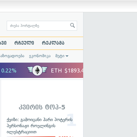
ავი
რჩეული
რეკლამა
საზოგადოება
ეკონომიკა
მეტი
კვირის ტოპ-5
ქვიზი: გამოიცანი ჰარი პოტერის
პერსონაჟი როულინგის
ილუსტრაციით