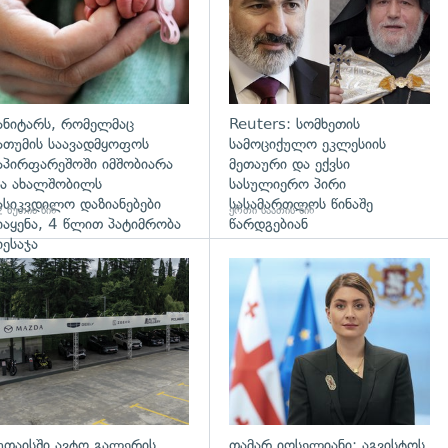
ანიტარს, რომელმაც
Reuters: სომხეთის
ათუმის საავადმყოფოს
სამოციქულო ეკლესიის
აპირფარეშოში იმშობიარა
მეთაური და ექვსი
ა ახალშობილს
სასულიერო პირი
ასიკვდილო დაზიანებები
სასამართლოს წინაშე
 წუთის წინ
ერთი საათის წინ
იაყენა, 4 წლით პატიმრობა
წარდგებიან
იესაჯა
დახედვა
უთაისში ავტო გალერის
თამარ იოსელიანი: აგვისტოს