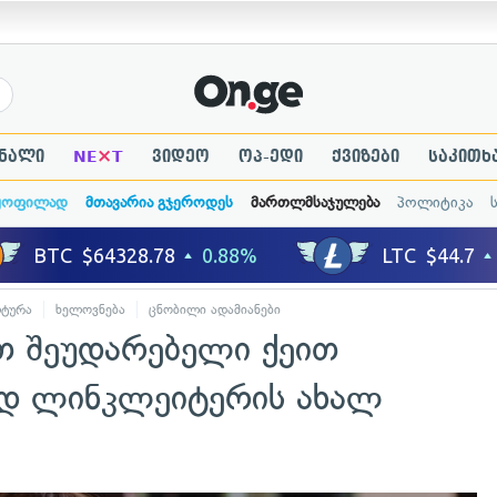
×
ნალი
NE
T
ვიდეო
ოპ-ედი
ქვიზები
საკითხ
ყოფილად
მთავარია გჯეროდეს
მართლმსაჯულება
პოლიტიკა
ტურა
ხელოვნება
ცნობილი ადამიანები
თ შეუდარებელი ქეით
რდ ლინკლეიტერის ახალ