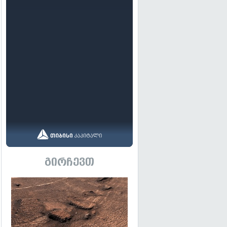
გირჩევთ
გადახედვა