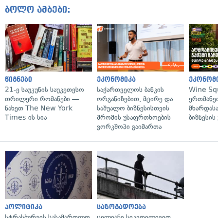
ბოლო ამბები:
წიგნები
ეკონომიკა
ეკონომ
21-ე საუკუნის საუკეთესო
საქართველოს ბანკის
Wine Sq
თრილერი რომანები —
ორგანიზებით, მცირე და
ერთმანე
ნახეთ The New York
საშუალო ბიზნესისთვის
მხარდასა
Times-ის სია
შრომის უსაფრთხოების
ბიზნესის
ვორკშოპი გაიმართა
პოლიტიკა
საზოგადოება
სტრასბურგის სასამართლო
ცელიანი სიკვდილივით