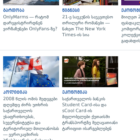
გართობა
წიგნები
ეკონომ
OnlyMarms — რატომ
21-ე საუკუნის საუკეთესო
მიიღეთ 
დარეგისტრირდნენ
თრილერი რომანები —
ფასდაკლ
ვირზაზუნები OnlyFans-ზე?
ნახეთ The New York
კომფორ
Times-ის სია
კოლექცი
გადახდის
პოლიტიკა
ეკონომიკა
2008 წლის ომის შედეგები
საქართველოს ბანკის
დღემდე ძირს უთხრის
Student Card-ისა და
საქართველოს
sCool Card-ის
უსაფრთხოებას,
მფლობელები ქუთაისში
სუვერენიტეტსა და
ტრანსპორტზე შეღავათიანი
ტერიტორიულ მთლიანობას
ტარიფით ისარგებლებენ
— ევროკავშირის