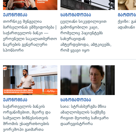
ეკონომიკა
საზოგადოება
გართობ
თორნიკე შენგელია
ცელიანი სიკვდილივით
ქვიზი: გ
ბარსელონას ემშვიდობება |
გამოწყობილი კაცი,
ადამიანი
საქართველოს ბანკი —
რომელიც პაციენტებს
ეროვნული საკალათბურთო
სახურავიდან
ნაკრების გენერალური
აშტერდებოდა, ამტკიცებს,
სპონსორი
რომ ყვავი იყო
ეკონომიკა
საზოგადოება
საქართველოს ბანკის
საია: სტრასბურგმა მზია
ორგანიზებით, მცირე და
ამაღლობელის საქმეზე
საშუალო ბიზნესისთვის
რიგით მეოთხე საჩივარი
შრომის უსაფრთხოების
დაარეგისტრირა
ვორკშოპი გაიმართა