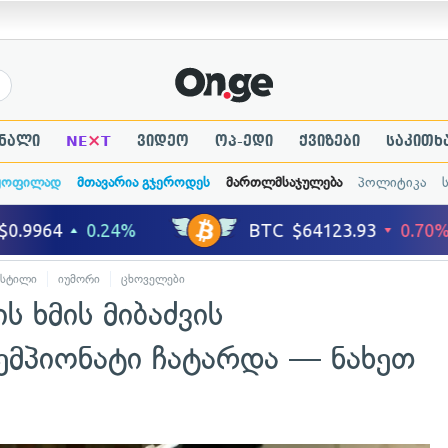
×
ნალი
NE
T
ვიდეო
ოპ-ედი
ქვიზები
საკითხ
ყოფილად
მთავარია გჯეროდეს
მართლმსაჯულება
პოლიტიკა
 სტილი
იუმორი
ცხოველები
 ხმის მიბაძვის
მპიონატი ჩატარდა — ნახეთ