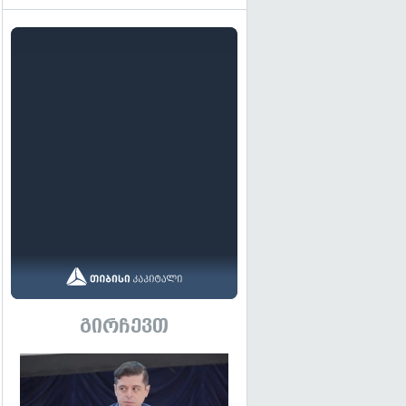
გირჩევთ
გადახედვა