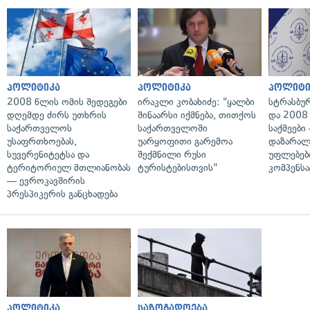
პოლიტიკა
პოლიტიკა
პოლიტი
2008 წლის ომის შედეგები
ირაკლი კობახიძე: "ყალბი
სტრასბუ
დღემდე ძირს უთხრის
შინაარსი იქმნება, თითქოს
და 2008
საქართველოს
საქართველოში
საქმეები
უსაფრთხოებას,
უარყოფითი გარემოა
დაზარა
სუვერენიტეტსა და
შექმნილი რუსი
უფლებებ
ტერიტორიულ მთლიანობას
ტურისტებისთვის"
კომპენსა
— ევროკავშირის
პრესპიკერის განცხადება
პოლიტიკა
საზოგადოება