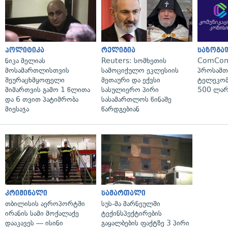
პოლიტიკა
რელიგია
საზოგა
ნიკა მელიას
Reuters: სომხეთის
ComCom
მოსამართლისთვის
სამოციქულო ეკლესიის
პროსამ
შეურაცხმყოფელი
მეთაური და ექვსი
ტელეკომ
მიმართვის გამო 1 წლითა
სასულიერო პირი
500 ლარ
და 6 თვით პატიმრობა
სასამართლოს წინაშე
მიესაჯა
წარდგებიან
კრიმინალი
სამართალი
თბილისის აეროპორტში
სუს-მა მარნეულში
ირანის სამი მოქალაქე
ტექინსპექტირების
დააკავეს — ისინი
გაყალბების ფაქტზე 3 პირი