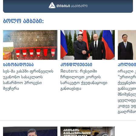
ბოლო ამბები:
საზოგადოება
კონფლიქტები
პოლიტი
სეს-მა კასპში ფრინველის
Reuters: რუსეთში
ირაკლი კ
უკანონო სასაკლაოს
ჩრდილოეთ კორეის
"ურთიერთ
საწარმოო პროცესი
სარაკეტო ქვედანაყოფი
ქვეყნებთ
შეუჩერა
განთავსდა
განსაკუ
მნიშვნე
ყველაფე
კიდევ უ
გააღრმა