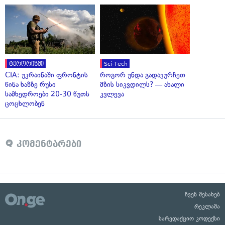
ტერორიზმი
Sci-Tech
CIA: უკრაინაში ფრონტის
როგორ უნდა გადავურჩეთ
წინა ხაზზე რუსი
მზის სიკვდილს? — ახალი
სამხედროები 20-30 წუთს
კვლევა
ცოცხლობენ
კომენტარები
ჩვენ შესახებ
რეკლამა
სარედაქციო კოდექსი