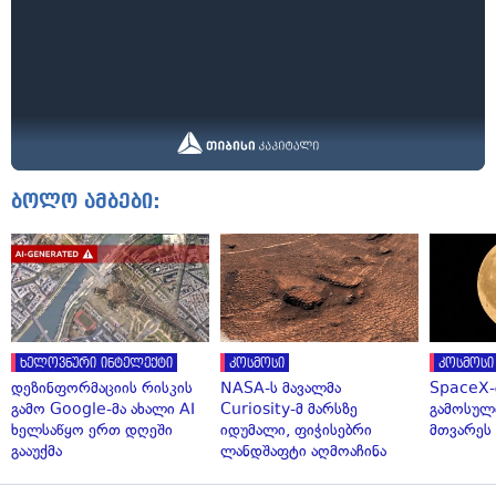
ბოლო ამბები:
ხელოვნური ინტელექტი
კოსმოსი
კოსმოსი
დეზინფორმაციის რისკის
NASA-ს მავალმა
SpaceX-
გამო Google-მა ახალი AI
Curiosity-მ მარსზე
გამოსულ
ხელსაწყო ერთ დღეში
იდუმალი, ფიჭისებრი
მთვარეს 
გააუქმა
ლანდშაფტი აღმოაჩინა