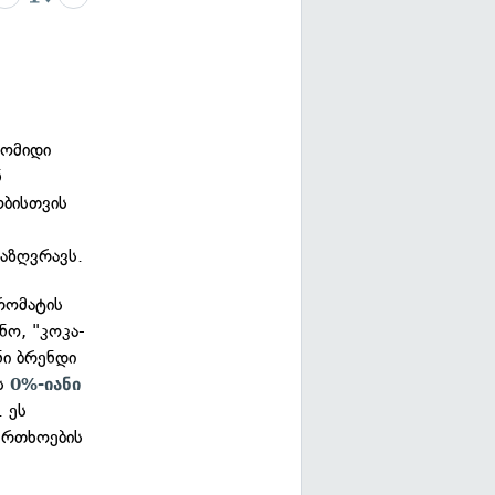
რომიდი
ნ
ობისთვის
აზღვრავს.
რომატის
ნო, "კოკა-
ი ბრენდი
ლს
0%-იანი
. ეს
ფრთხოების