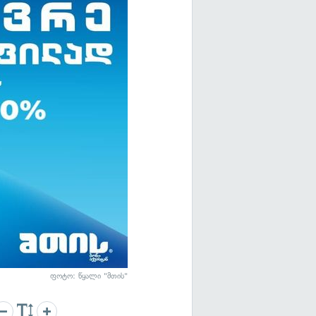
ფოტო: წყალი "მთის"