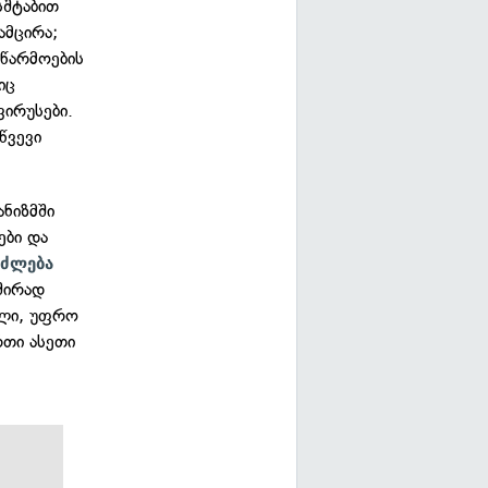
სშტაბით
ამცირა;
წარმოების
იც
ვირუსები.
წვევი
ანიზმში
ები და
იძლება
ხშირად
ული, უფრო
რთი ასეთი