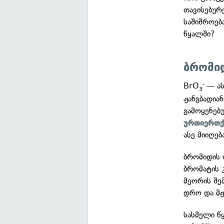
თავისებურ
საშიშროებ
წყალში?
ბრომი
BrO
— ა
-
3
ჟანგბადიან
გამოყენე
ურთიერთქ
ასე მიიღებ
ბრომიდის 
ბრომატის 
მეორის შე
დრო და მჟ
სასმელი წ