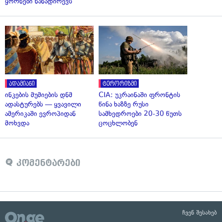
ყორნები ნანადირევს
ადამიანი
ტერორიზმი
ინკების მუმიების დნმ
CIA: უკრაინაში ფრონტის
ადასტურებს — ყვავილი
წინა ხაზზე რუსი
ამერიკაში ევროპიდან
სამხედროები 20-30 წუთს
მოხვდა
ცოცხლობენ
კომენტარები
ჩვენ შესახებ