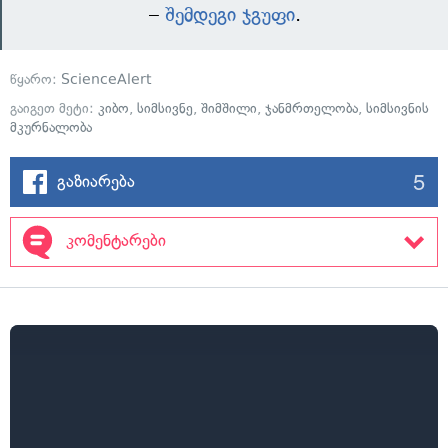
–
შემდეგი ჯგუფი
.
წყარო:
ScienceAlert
გაიგეთ მეტი:
კიბო
,
სიმსივნე
,
შიმშილი
,
ჯანმრთელობა
,
სიმსივნის
მკურნალობა
5
გაზიარება
კომენტარები