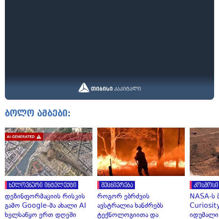
ბოლო ამბები:
ხელოვნური ინტელექტი
მეცნიერება
კოსმოსი
დეზინფორმაციის რისკის
როგორ ებრძვის
NASA-ს 
გამო Google-მა ახალი AI
ავსტრალია ხანძრებს
Curiosit
ხელსაწყო ერთ დღეში
ტექნოლოგიითა და
იდუმალი