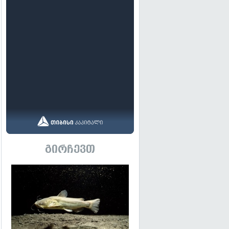
გირჩევთ
გადახედვა