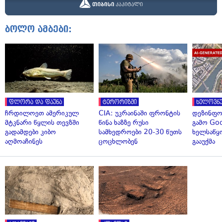
ბოლო ამბები:
ფლორა და ფაუნა
ტერორიზმი
ხელოვნუ
ჩრდილოეთ ამერიკულ
CIA: უკრაინაში ფრონტის
დეზინფო
მტკნარი წყლის თევზში
წინა ხაზზე რუსი
გამო Goo
გადამდები კიბო
სამხედროები 20-30 წუთს
ხელსაწყ
აღმოაჩინეს
ცოცხლობენ
გააუქმა