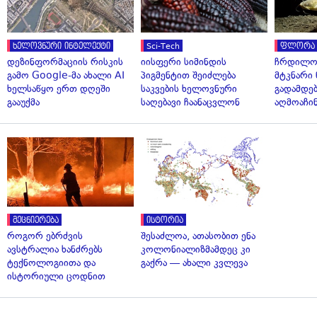
ხელოვნური ინტელექტი
Sci-Tech
ფლორა 
დეზინფორმაციის რისკის
იისფერი სიმინდის
ჩრდილო
გამო Google-მა ახალი AI
პიგმენტით შეიძლება
მტკნარი 
ხელსაწყო ერთ დღეში
საკვების ხელოვნური
გადამდებ
გააუქმა
საღებავი ჩაანაცვლონ
აღმოაჩი
მეცნიერება
ისტორია
როგორ ებრძვის
შესაძლოა, ათასობით ენა
ავსტრალია ხანძრებს
კოლონიალიზმამდეც კი
ტექნოლოგიითა და
გაქრა — ახალი კვლევა
ისტორიული ცოდნით