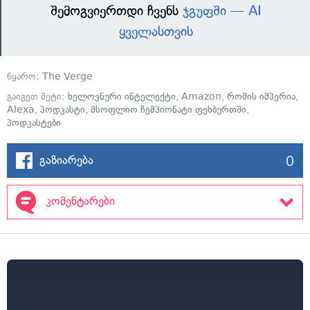
შემოგვიერთდი ჩვენს
ჯგუფში — AI
ყველასთვის
წყარო:
The Verge
გაიგეთ მეტი:
ხელოვნური ინტელექტი
,
Amazon
,
რომის იმპერია
,
Alexa
,
პოდკასტი
,
მსოფლიო ჩემპიონატი ფეხბურთში
,
პოდკასტები
0
გაზიარება
კომენტარები