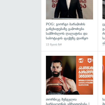
POG: გიორგი ბარამიძის
ც
განცხადებაზე გამოძიება
გ
სამშობლოს ღალატისა და
რ
საბოტაჟის ფაქტზე დაიწყო
ს
ა
15 წუთის წინ
17
თორნიკე შენგელია
ს
ბარსელონას ემშვიდობება |
მ