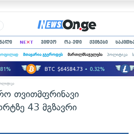
×
ნალი
NE
T
ვიდეო
ოპ-ედი
ქვიზები
საკითხ
ყოფილად
მთავარია გჯეროდეს
მართლმსაჯულება
პოლიტიკა
ოლიტიკა
ვრო თვითმფრინავი
ორტზე 43 მგზავრი