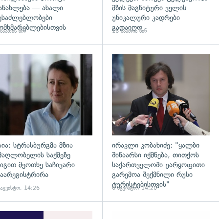
ანახლება — ახალი
მზის მაგნიტური ველის
ესაძლებლობები
უნიკალური კადრები
ომხმარებლებისთვის
გადაიღო
საათის წინ
16 საათის წინ
დახედვა
გადახედვა
აია: სტრასბურგმა მზია
ირაკლი კობახიძე: "ყალბი
მაღლობელის საქმეზე
შინაარსი იქმნება, თითქოს
იგით მეოთხე საჩივარი
საქართველოში უარყოფითი
აარეგისტრირა
გარემოა შექმნილი რუსი
ტურისტებისთვის"
 აგვისტო, 14:26
6 აგვისტო, 14:20