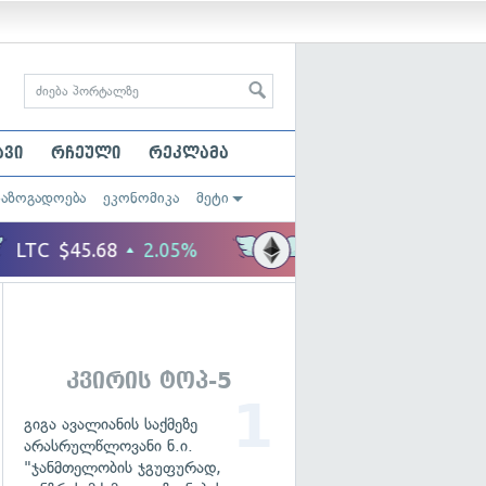
ავი
რჩეული
რეკლამა
საზოგადოება
ეკონომიკა
მეტი
კვირის ტოპ-5
გიგა ავალიანის საქმეზე
არასრულწლოვანი ნ.ი.
"ჯანმთელობის ჯგუფურად,