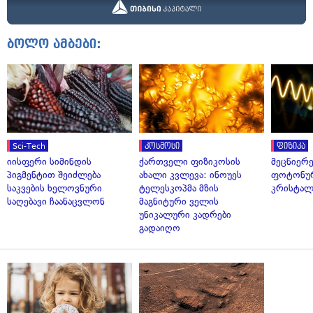
ბოლო ამბები:
Sci-Tech
კოსმოსი
ფიზიკა
იისფერი სიმინდის
ქართველი ფიზიკოსის
მეცნიერ
პიგმენტით შეიძლება
ახალი კვლევა: ინოუეს
ფოტონუ
საკვების ხელოვნური
ტელესკოპმა მზის
კრისტალ
საღებავი ჩაანაცვლონ
მაგნიტური ველის
უნიკალური კადრები
გადაიღო