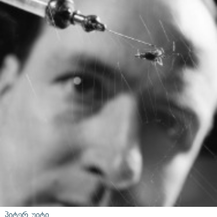
პიტერ უიტი