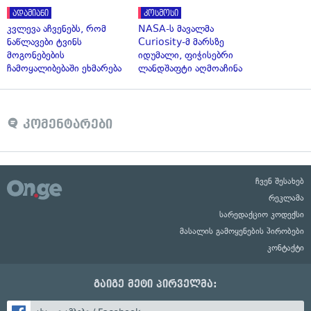
ადამიანი
კოსმოსი
კვლევა აჩვენებს, რომ
NASA-ს მავალმა
ნაწლავები ტვინს
Curiosity-მ მარსზე
მოგონებების
იდუმალი, ფიჭისებრი
ჩამოყალიბებაში ეხმარება
ლანდშაფტი აღმოაჩინა
კომენტარები
ჩვენ შესახებ
რეკლამა
სარედაქციო კოდექსი
მასალის გამოყენების პირობები
კონტაქტი
გაიგე მეტი პირველმა: