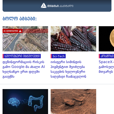
ბოლო ამბები:
ხელოვნური ინტელექტი
Sci-Tech
კოსმოსი
დეზინფორმაციის რისკის
იისფერი სიმინდის
SpaceX-
გამო Google-მა ახალი AI
პიგმენტით შეიძლება
გამოსულ
ხელსაწყო ერთ დღეში
საკვების ხელოვნური
მთვარეს 
გააუქმა
საღებავი ჩაანაცვლონ