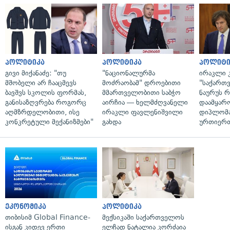
პოლიტიკა
პოლიტიკა
პოლიტი
გივი მიქანაძე: "თუ
"ნაციონალურმა
ირაკლი კ
მშობელი არ ჩააცმევს
მოძრაობამ" დროებითი
"საქართ
ბავშვს სკოლის ფორმას,
მმართველობითი საბჭო
ნაურუს 
განისაზღვრება როგორც
აირჩია — ხელმძღვანელი
დაამყარ
აღმზრდელობითი, ისე
ირაკლი ფავლენიშვილი
დიპლომ
კონკრეტული მექანიზმები"
გახდა
ურთიერთ
ეკონომიკა
პოლიტიკა
თიბისიმ Global Finance-
მექსიკაში საქართველოს
ისგან კიდევ ერთი
ელჩად ნატალია კორძაია