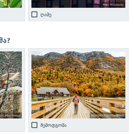
Max Mikulecky
ღამე
მა?
ული ბიბლიოთეკა
Maridav / Shutterstock
შემოდგომა