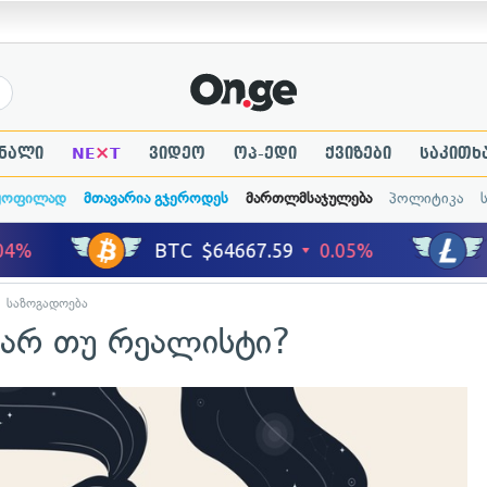
×
ნალი
NE
T
ვიდეო
ოპ-ედი
ქვიზები
საკითხ
ყოფილად
მთავარია გჯეროდეს
მართლმსაჯულება
პოლიტიკა
საზოგადოება
 ხარ თუ რეალისტი?