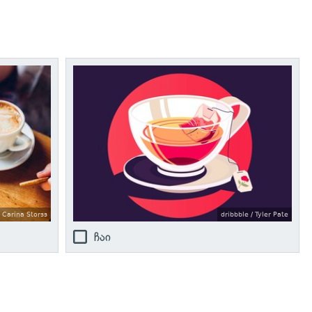
Carina Storss
dribbble / Tyler Pate
ჩაი