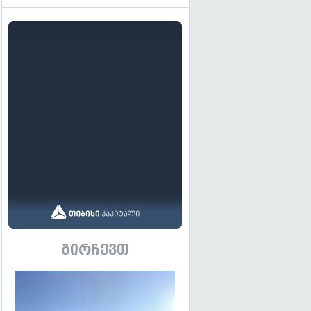
გირჩევთ
გადახედვა