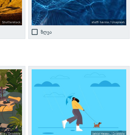
Shutterstock
steffi harms / Unsplash
ზღვა
id / Dribbble
Jahid Hasan / Dribbble