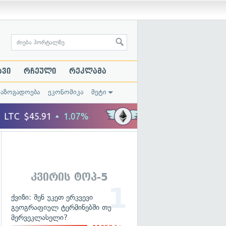
ავი
რჩეული
რეკლამა
საზოგადოება
ეკონომიკა
მეტი
კვირის ტოპ-5
ქვიზი: შენ უკეთ ერკვევი
გეოგრაფიულ ტერმინებში თუ
მერვეკლასელი?