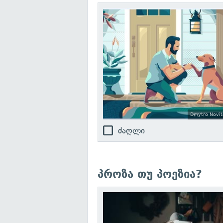
Dmytro Novits
ძაღლი
პროზა თუ პოეზია?