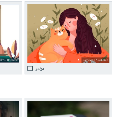
kyi / Dribbble
Somewan / Dribbble
კატა