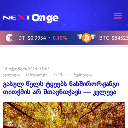
16 ოქტომბერი 2024, 15:03
ეკოლოგია
საზოგადოება
Sci-Tech
მეცნიერება
ფლორა და ფაუნა
გასულ წელს ტყეებს ნახშირორჟანგი
თითქმის არ შთაუნთქავს — კვლევა