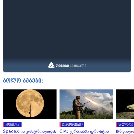
ბოლო ამბები:
კოსმოსი
ტერორიზმი
ფლორა 
SpaceX-ის კონტროლიდან
CIA: უკრაინაში ფრონტის
ჩრდილო