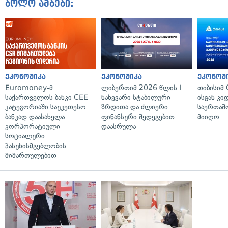
ბოლო ამბები:
ეკონომიკა
ეკონომიკა
ეკონომ
Euromoney-მ
ლიბერთიმ 2026 წლის I
თიბისიმ 
საქართველოს ბანკი CEE
ნახევარი სტაბილური
ისგან კი
კატეგორიაში საუკეთესო
ზრდითა და ძლიერი
საერთა
ბანკად დაასახელა
ფინანსური შედეგებით
მიიღო
კორპორატიული
დაასრულა
სოციალური
პასუხისმგებლობის
მიმართულებით