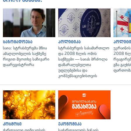
ბოლო ამბები:
საზოგადოება
პოლიტიკა
პოლიტი
საია: სტრასბურგმა მზია
სტრასბურგის სასამართლო
უკრაინის
ამაღლობელის საქმეზე
და 2008 წლის ომის
2008 წლ
რიგით მეოთხე საჩივარი
საქმეები — საიას ბრძოლა
რეაგირებ
დაარეგისტრირა
დაზარალებულთა
გზა გაუხს
უფლებებისა და
ფართომა
კომპენსაციებისთვის
კოსმოსი
ეკონომიკა
ქართველი ფიზიკოსის
საქართველოს ბანკის