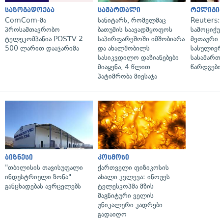
საზოგადოება
სამართალი
რელიგი
ComCom-მა
სანიტარს, რომელმაც
Reuters
პროსამთავრობო
ბათუმის საავადმყოფოს
სამოციქ
ტელეკომპანია POSTV 2
საპირფარეშოში იმშობიარა
მეთაური 
500 ლარით დააჯარიმა
და ახალშობილს
სასულიე
სასიკვდილო დაზიანებები
სასამარ
მიაყენა, 4 წლით
წარდგები
პატიმრობა მიესაჯა
ბიზნესი
კოსმოსი
"თბილისის თავისუფალი
ქართველი ფიზიკოსის
ინდუსტრიული ზონა"
ახალი კვლევა: ინოუეს
განცხადებას ავრცელებს
ტელესკოპმა მზის
მაგნიტური ველის
უნიკალური კადრები
გადაიღო